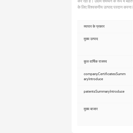
कर रही है। उद्यम समर्थन के रूप में बेहतर
के लिए विश्वसनीय उत्पाद प्रदान करना ह
में लगी हुई है, विहिच में वाइन बॉक्स, उप
के आइटम शामिल हैं। घास और जंगली साम
प्रकार के पट्टे आइटम, मल श्रृंखला, कुर्
व्यापार के प्रकार
कीमत और गुणवत्ता में आकर्षक हैं, और वि
दर्जी" सेवा प्रदान कर सकते हैं। ओडी औ
मुख्य उत्पाद
और "ईमानदारी" हमारा सिद्धांत है। ग्राहको
कुल वार्षिक राजस्व
companyCertificatesSumm
aryIntroduce
patentsSummaryIntroduce
मुख्य बाजार