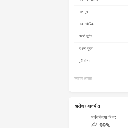
मध्य पूर्व
मध्य अमेरिका
उत्तरी यूरोप
दक्षिणी यूरोप
पूर्वी एशिया
व्यापार क्षमता
बोली जाने वाली भाषा
व्यापार विभाग में कर्मचारियों
खरीदार बातचीत
की संख्या
औसत लीड समय
प्रतिक्रिया की दर
99%
कुल वार्षिक राजस्व