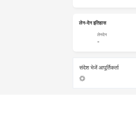
व्यापार शर्तें
लेन-देन इतिहास
स्वीकृत डिलीवरी शर्तें
लेनदेन
-
स्वीकृत भुगतान मुद्रा
स्वीकृत भुगतान प्रकार
नज़दीकी बंदरगाह
संदेश भेजें आपूर्तिकर्ता