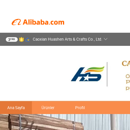
Caoxian Huashen Arts & Crafts Co., Ltd.
3
YRS
Ana Sayfa
Ürünler
Profil